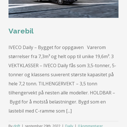
Varebil
IVECO Daily – Bygget for oppgaven Varerom
størrelser fra 7,3m³ og helt opp til unike 19,6m³. 3
VEKTKLASSER – IVECO Daily fås som 3,5-tonner, 5-
tonner og klassens suverent største kapasitet på
hele 7,2 tonn. TILHENGERVEKT – 3,5 tonn
tilhengervekt på nesten alle modeller. HOLDBAR –
Bygd for å motstå belastninger. Bygd som en
lastebil med C-ramme som [...]
By
drift
|
september 29th, 2022
|
Daily
|
0 kommentarer