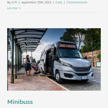
By
drift
|
september 25th, 2022
|
Daily
|
0 kommentarer
Les mer
Minibuss