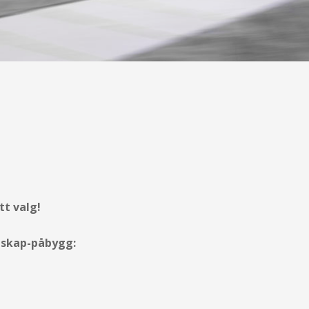
tt valg!
r skap-påbygg: