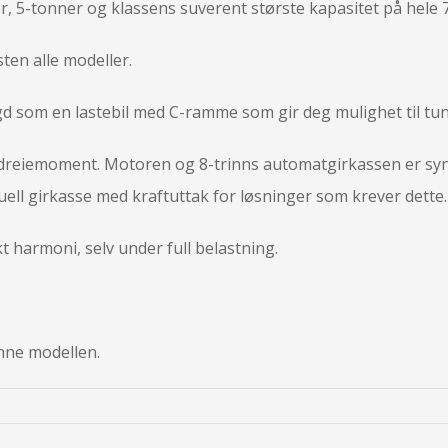
r, 5-tonner og klassens suverent største kapasitet på hele 7
ten alle modeller.
gd som en lastebil med C-ramme som gir deg mulighet til tu
dreiemoment. Motoren og 8-trinns automatgirkassen er synk
uell girkasse med kraftuttak for løsninger som krever dette.
t harmoni, selv under full belastning.
nne modellen.