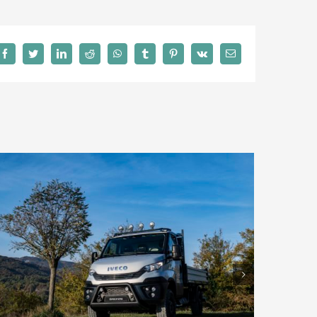
facebook
twitter
linkedin
reddit
whatsapp
tumblr
pinterest
vk
E-
post