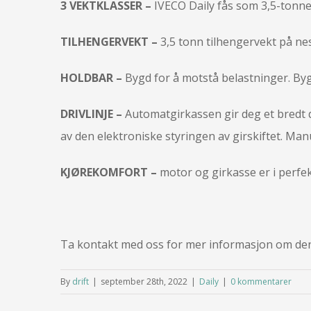
3 VEKTKLASSER –
IVECO Daily fås som 3,5-tonne
TILHENGERVEKT –
3,5 tonn tilhengervekt på nes
HOLDBAR –
Bygd for å motstå belastninger. By
DRIVLINJE –
Automatgirkassen gir deg et bredt 
av den elektroniske styringen av girskiftet. Man
KJØREKOMFORT –
motor og girkasse er i perfek
Ta kontakt med oss for mer informasjon om de
By
drift
|
september 28th, 2022
|
Daily
|
0 kommentarer