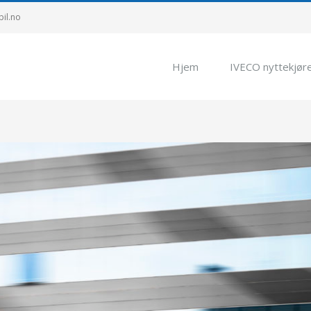
bil.no
Hjem
IVECO nyttekjør