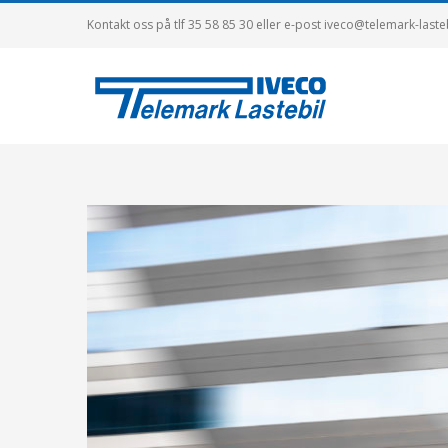
Skip
Kontakt oss på tlf 35 58 85 30 eller e-post iveco@telemark-laste
to
content
View
Larger
Image